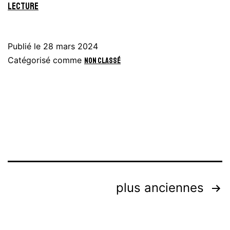
RENCONTRE
lecture
d’Harmonies
à
Publié le
28 mars 2024
Biache
Catégorisé comme
Non classé
Saint
Vaast
Pagination
plus anciennes
des