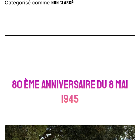
Catégorisé comme
Non classé
de
Tr
Ha
80 ème anniversaire du 8 mai
1945